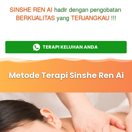
SINSHE REN AI
 hadir dengan pengobatan 
BERKUALITAS
 yang 
TERJANGKAU
 !!!
TERAPI KELUHAN ANDA
`
Metode Terapi Sinshe Ren Ai