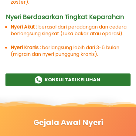
zoster).
Nyeri Berdasarkan Tingkat Keparahan
Nyeri Akut : 
berasal dari peradangan dan cedera 
berlangsung singkat (Luka bakar atau operasi).
Nyeri Kronis : 
berlangsung lebih dari 3-6 bulan  
(migrain dan nyeri punggung kronis).
KONSULTASI KELUHAN
`
Gejala Awal Nyeri