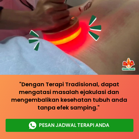
"Dengan Terapi Tradisional, dapat 
mengatasi masalah ejakulasi dan 
mengembalikan kesehatan tubuh anda 
tanpa efek samping."
PESAN JADWAL TERAPI ANDA
`