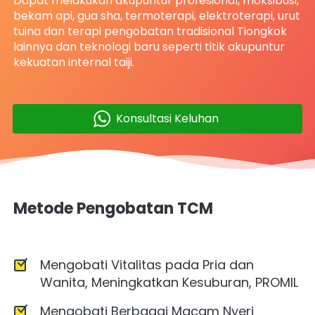
Dapat melakukan akupuntur profesional, moksibusi, 
bekam api, gua sha, termoterapi, elektroterapi, urut 
tuina dan terapi pengobatan tradisional Tiongkok 
lainnya dan teknologi baru seperti titik akupuntur 
kekuatan internal taiji.
Konsultasi Keluhan
`
Metode Pengobatan TCM
Mengobati Vitalitas pada Pria dan 
Wanita, Meningkatkan Kesuburan, PROMIL
Mengobati Berbagai Macam Nyeri