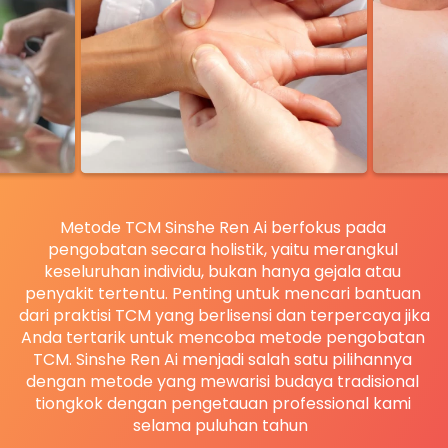
Metode TCM Sinshe Ren Ai berfokus pada 
pengobatan secara holistik, yaitu merangkul 
keseluruhan individu, bukan hanya gejala atau 
penyakit tertentu. Penting untuk mencari bantuan 
dari praktisi TCM yang berlisensi dan terpercaya jika 
Anda tertarik untuk mencoba metode pengobatan 
TCM. Sinshe Ren Ai menjadi salah satu pilihannya 
dengan metode yang mewarisi budaya tradisional 
tiongkok dengan pengetauan professional kami 
selama puluhan tahun  